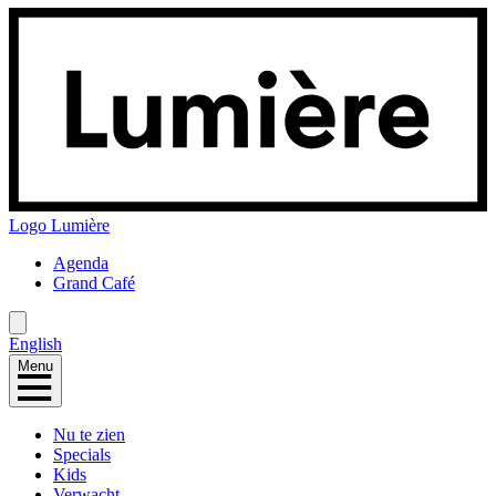
Logo
Lumière
Agenda
Grand Café
English
Menu
Nu te zien
Specials
Kids
Verwacht