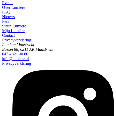
Events
Over Lumière
FAQ
Nieuws
Pers
Steun Lumière
Mijn Lumière
Contact
Privacyverklaring
Lumière Maastricht
Bassin 88, 6211 AK Maastricht
043 - 321 40 80
info@lumiere.nl
Privacyverklaring