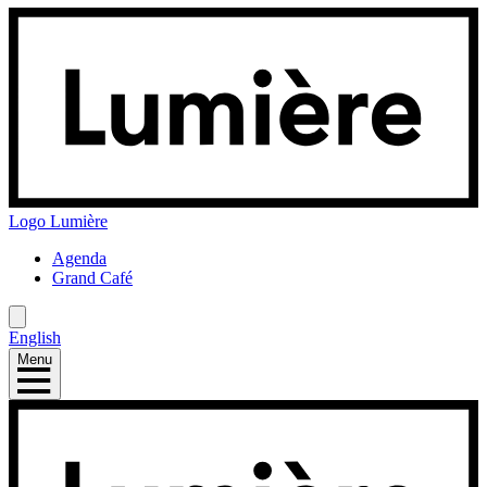
Logo
Lumière
Agenda
Grand Café
English
Menu