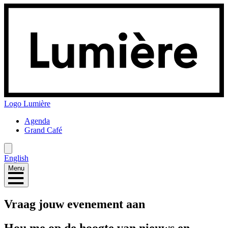
Logo
Lumière
Agenda
Grand Café
English
Menu
Vraag jouw evenement aan
Hou me op de hoogte van nieuws en