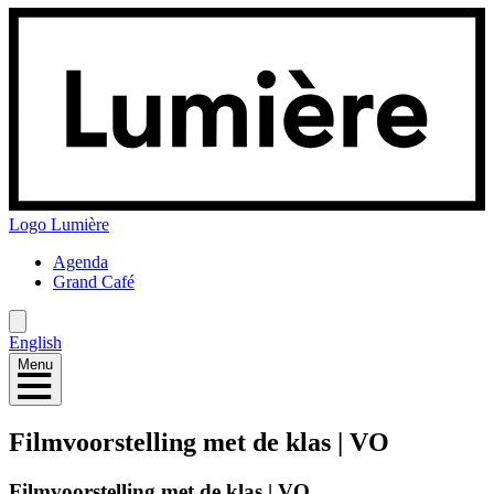
Logo
Lumière
Agenda
Grand Café
English
Menu
Filmvoorstelling met de klas | VO
Filmvoorstelling met de klas | VO