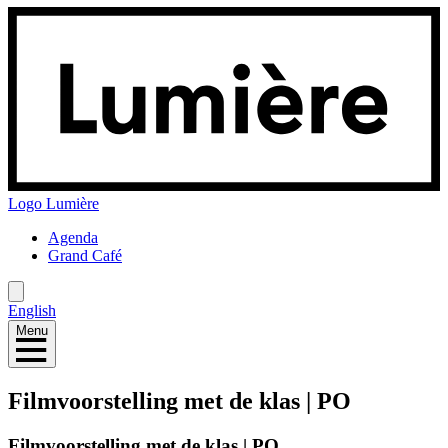
Logo
Lumière
Agenda
Grand Café
English
Menu
Filmvoorstelling met de klas | PO
Filmvoorstelling met de klas | PO