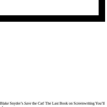
n Blake Snyder’s
Save
the Cat! The Last Book on Screenwriting You’ll