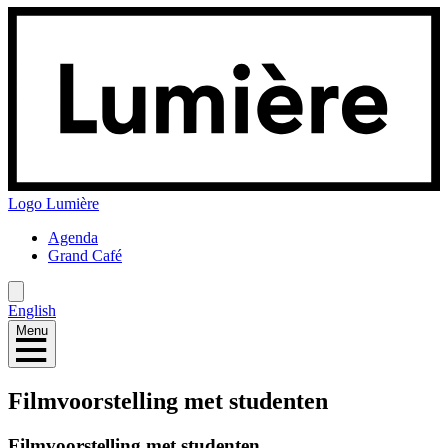
Logo
Lumière
Agenda
Grand Café
English
Menu
Filmvoorstelling met studenten
Filmvoorstelling met studenten