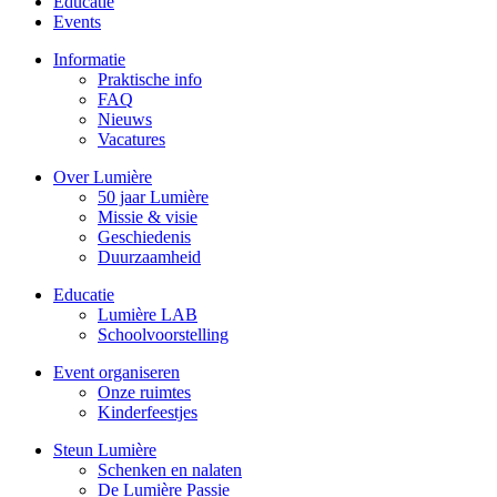
Educatie
Events
Informatie
Praktische info
FAQ
Nieuws
Vacatures
Over Lumière
50 jaar Lumière
Missie & visie
Geschiedenis
Duurzaamheid
Educatie
Lumière LAB
Schoolvoorstelling
Event organiseren
Onze ruimtes
Kinderfeestjes
Steun Lumière
Schenken en nalaten
De Lumière Passie