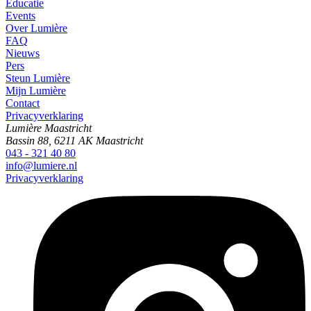
Educatie
Events
Over Lumière
FAQ
Nieuws
Pers
Steun Lumière
Mijn Lumière
Contact
Privacyverklaring
Lumière Maastricht
Bassin 88, 6211 AK Maastricht
043 - 321 40 80
info@lumiere.nl
Privacyverklaring