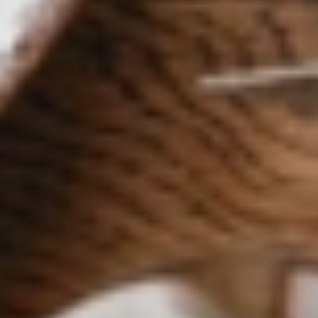
Logo
Lumière
Agenda
Grand Café
Nederlands
Menu
Primavera
Fri. 7 August
13:40
18:50
De Gaulle: Résistance